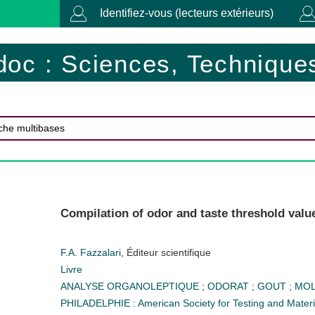
Identifiez-vous (lecteurs extérieurs)
doc : Sciences, Techniques
Compilation of odor and taste threshold valu
F.A. Fazzalari
, Éditeur scientifique
Livre
ANALYSE ORGANOLEPTIQUE
;
ODORAT
;
GOUT
;
MO
PHILADELPHIE : American Society for Testing and Materi