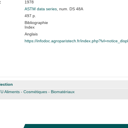
:
1978
ASTM data series
, num. DS 48A
497 p.
Bibliographie
Index
Anglais
https://infodoc.agroparistech.fr/index.php?lvl=notice_di
Section
U Aliments - Cosmétiques - Biomatériaux