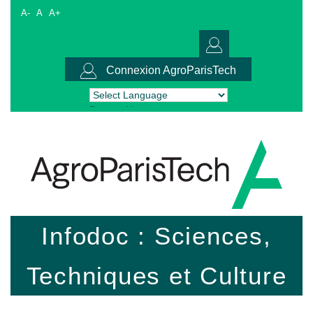
A-
A
A+
Connexion AgroParisTech
Powered by
Translate
Infodoc : Sciences,
Techniques et Culture