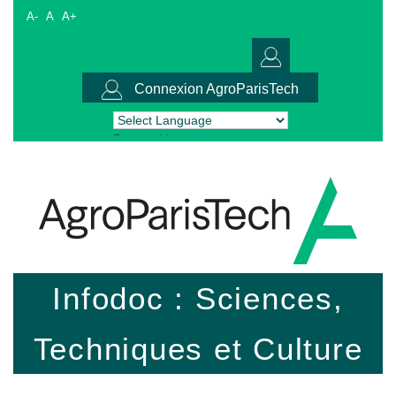
A-
A
A+
Connexion AgroParisTech
Powered by
Translate
Infodoc : Sciences,
Techniques et Culture