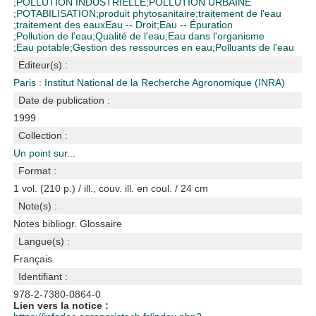
;
POLLUTION INDUSTRIELLE
;
POLLUTION URBAINE
;
POTABILISATION
;
produit phytosanitaire
;
traitement de l'eau
;
traitement des eaux
Eau -- Droit
;
Eau -- Épuration
;
Pollution de l'eau
;
Qualité de l'eau
;
Eau dans l'organisme
;
Eau potable
;
Gestion des ressources en eau
;
Polluants de l'eau
Editeur(s) :
Paris : Institut National de la Recherche Agronomique (INRA)
Date de publication :
1999
Collection :
Un point sur...
Format :
1 vol. (210 p.) / ill., couv. ill. en coul. / 24 cm
Note(s) :
Notes bibliogr. Glossaire
Langue(s) :
Français
Identifiant :
978-2-7380-0864-0
Lien vers la notice :