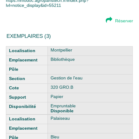
https://infodoc.agroparistech.fr/index.php?
lvl=notice_display&id=55211
Réserver
EXEMPLAIRES (3)
Liste des exemplaires
Montpellier
Bibliothèque
Gestion de l'eau
320 GRO.B
Papier
Empruntable
Disponible
Palaiseau
Bleu