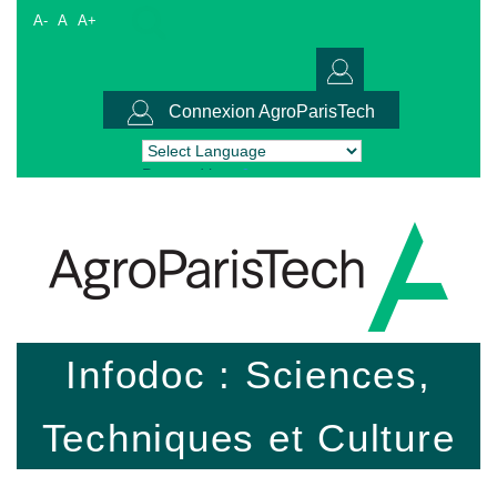
A-
A
A+
Connexion AgroParisTech
Powered by
Translate
Infodoc : Sciences,
Techniques et Culture