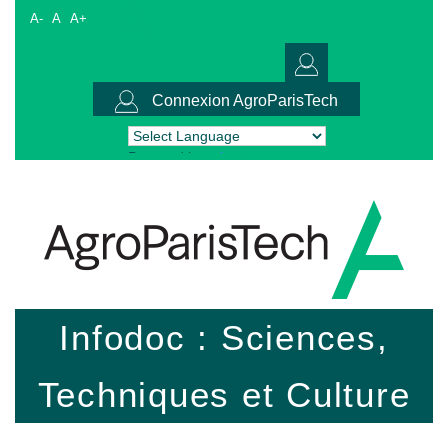
A-
A
A+
Connexion AgroParisTech
Powered by
Translate
Infodoc : Sciences,
Techniques et Culture