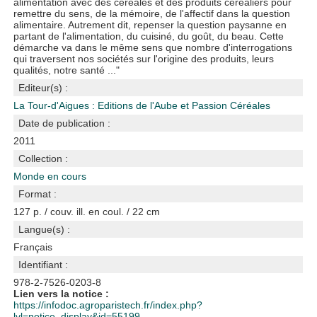
alimentation avec des céréales et des produits céréaliers pour
remettre du sens, de la mémoire, de l'affectif dans la question
alimentaire. Autrement dit, repenser la question paysanne en
partant de l'alimentation, du cuisiné, du goût, du beau. Cette
démarche va dans le même sens que nombre d'interrogations
qui traversent nos sociétés sur l'origine des produits, leurs
qualités, notre santé ..."
Editeur(s) :
La Tour-d'Aigues : Editions de l'Aube et Passion Céréales
Date de publication :
2011
Collection :
Monde en cours
Format :
127 p. / couv. ill. en coul. / 22 cm
Langue(s) :
Français
Identifiant :
978-2-7526-0203-8
Lien vers la notice :
https://infodoc.agroparistech.fr/index.php?
lvl=notice_display&id=55199