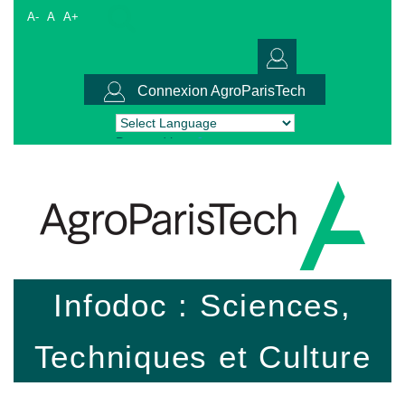
A-
A
A+
Connexion AgroParisTech
Powered by
Translate
Infodoc : Sciences,
Techniques et Culture