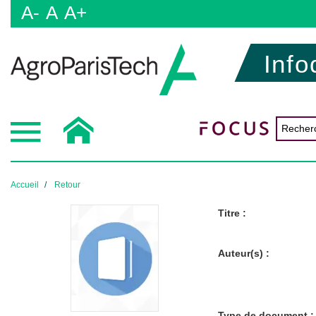
A-
A
A+
Info
Accueil
Retour
Titre :
Auteur(s) :
Type de document :