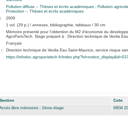
Pollution diffuse -- Thèses et écrits académiques
;
Pollution agrico
Protection -- Thèses et écrits académiques
:
2009
1 vol. (29 p.) / annexes, bibliographie, tableaux / 30 cm
Mémoire présenté pour l'obtention du M2 d'économie du développem
AgroParisTech. Stage préparé à : Direction technique de Veolia Ea
Français
 :
Direction technique de Veolia Eau Saint-Maurice, service risque sani
https://infodoc.agroparistech.fr/index.php?lvl=notice_display&id=53
Section
Cote
Accès libre mémoires - 2ème étage
MEM 20