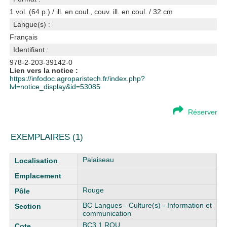
1 vol. (64 p.) / ill. en coul., couv. ill. en coul. / 32 cm
Langue(s) :
Français
Identifiant :
978-2-203-39142-0
Lien vers la notice :
https://infodoc.agroparistech.fr/index.php?
lvl=notice_display&id=53085
Réserver
EXEMPLAIRES (1)
Liste des exemplaires
Palaiseau
Rouge
BC Langues - Culture(s) - Information et
communication
BC3.1 ROU