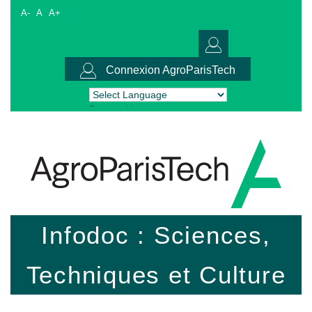
A-
A
A+
Connexion AgroParisTech
Powered by
Translate
Infodoc : Sciences,
Techniques et Culture