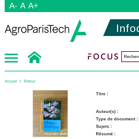
A-
A
A+
Info
Accueil
Retour
Titre :
Auteur(s) :
Type de document :
Sujets :
Résumé :