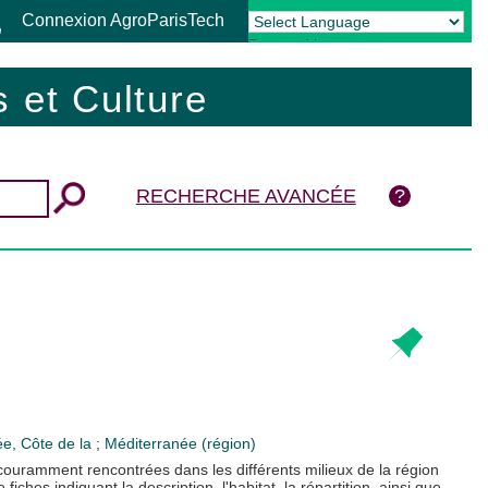
Connexion AgroParisTech
Powered by
Translate
 et Culture
RECHERCHE AVANCÉE
ée, Côte de la
;
Méditerranée (région)
 couramment rencontrées dans les différents milieux de la région
hes indiquant la description, l'habitat, la répartition, ainsi que