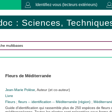
Identifiez-vous (lecteurs extérieurs)
doc : Sciences, Techniques
Fleurs de Méditerranée
Jean-Marie Polèse
, Auteur (et co-auteur)
Livre
Fleurs
;
fleurs -- identification -- Méditerranée (région)
;
Méditerran
Guide d'identification qui rassemble plus de 250 espèces de fleurs
méditerranéenne. Toutes les plantes sont présentées sous forme de fic