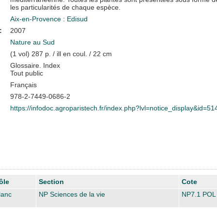
les particularités de chaque espèce.
Aix-en-Provence : Edisud
:
2007
Nature au Sud
(1 vol) 287 p. / ill en coul. / 22 cm
Glossaire. Index
Tout public
Français
978-2-7449-0686-2
https://infodoc.agroparistech.fr/index.php?lvl=notice_display&id=51
ôle
Section
Cote
lanc
NP Sciences de la vie
NP7.1 POL