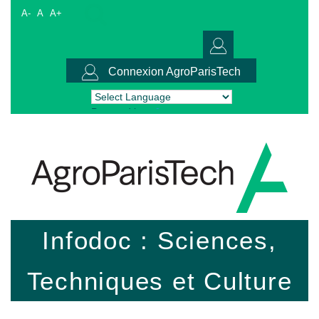
A-
A
A+
Connexion AgroParisTech
Powered by
Translate
Infodoc : Sciences,
Techniques et Culture