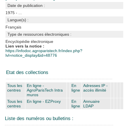
Date de publication :
1975 - ...
Langue(s) :
Français
Type de ressources électroniques :
Encyclopédie électronique
Lien vers la notice :
https://infodoc.agroparistech.fr/index.php?
lvl=notice_display&id=48776
Etat des collections
Tous les
En ligne -
En
Adresses IP -
centres
AgroParisTech Intra
ligne
accès illimité
muros
Tous les
En ligne - EZProxy
En
Annuaire
centres
ligne
LDAP
Liste des numéros ou bulletins :