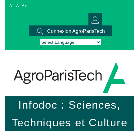
A-
A
A+
Connexion AgroParisTech
Powered by
Translate
Infodoc : Sciences,
Techniques et Culture