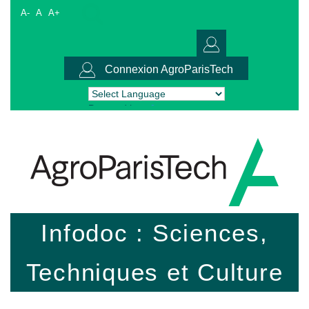
A-
A
A+
Connexion AgroParisTech
Powered by
Translate
Infodoc : Sciences,
Techniques et Culture