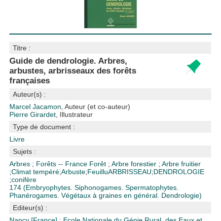
Titre :
Guide de dendrologie. Arbres,
arbustes, arbrisseaux des forêts
françaises
Auteur(s) :
Marcel Jacamon
, Auteur (et co-auteur)
Pierre Girardet
, Illustrateur
Type de document :
Livre
Sujets :
Arbres
;
Forêts -- France
Forêt
;
Arbre forestier
;
Arbre fruitier
;
Climat tempéré
;
Arbuste
;
Feuillu
ARBRISSEAU
;
DENDROLOGIE
;
conifère
174 (Embryophytes. Siphonogames. Spermatophytes.
Phanérogames. Végétaux à graines en général. Dendrologie)
Editeur(s) :
Nancy [France] : Ecole Nationale du Génie Rural, des Eaux et