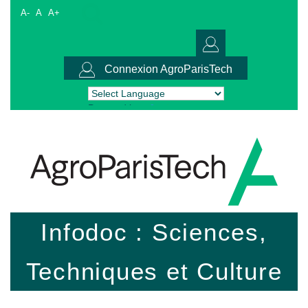
A-
A
A+
Connexion AgroParisTech
Powered by
Translate
Infodoc : Sciences,
Techniques et Culture