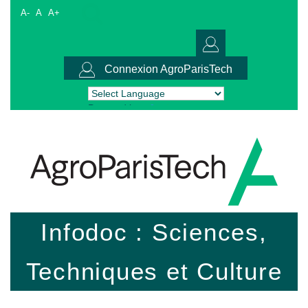
A-
A
A+
Connexion AgroParisTech
Powered by
Translate
Infodoc : Sciences,
Techniques et Culture