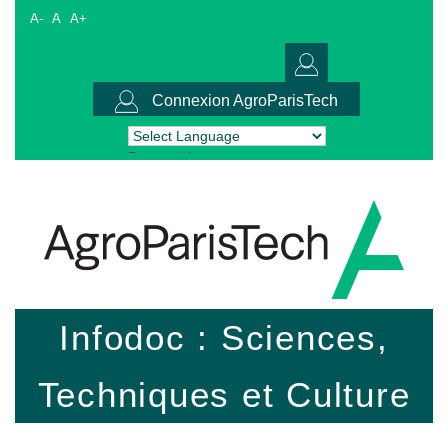
A-
A
A+
Connexion AgroParisTech
Powered by
Translate
Infodoc : Sciences,
Techniques et Culture