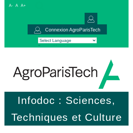
A-
A
A+
Connexion AgroParisTech
Powered by
Translate
Infodoc : Sciences,
Techniques et Culture