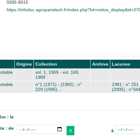
0395-9015
https://infodoc.agroparistech.fr/index.php?lvl=notice_display&id=37
t
Origine
Collection
Archive
Lacunes
ntable
vol. 1, 1969 - vol. 169,
1989
ntable
n°1 (1971) - (1982) ; n°
1981 ; n° 251
229 (1995)....
(2005) ; n°34
ro : le
te : de
à