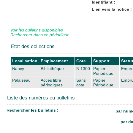
Identifiant :
Lien vers la notice :
Voir les bulletins disponibles
Rechercher dans ce périodique
Etat des collections
Localisation
Emplacement
Cote
Support
Statu
Nancy
Bibliothèque
N.1300
Papier
Empru
Périodique
Palaiseau
Accès libre
Sans
Papier
Empru
périodiques
cote
Périodique
Liste des numéros ou bulletins :
Rechercher les bulletins :
par numé
par da