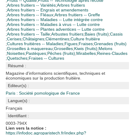
;
Fruits -- Qualité
;
Fruits -- Technologie après récolte
;
Arbres fruitiers -- Variétés
;
Arbres fruitiers
;
Arbres fruitiers -- Engrais et amendements
;
Arbres fruitiers -- Fléaux
;
Arbres fruitiers -- Greffe
;
Arbres fruitiers -- Maladies -- Lutte intégrée contre
;
Arbres fruitiers -- Maladies à virus -- Lutte contre
;
Arbres fruitiers -- Plantes adventices -- Lutte contre
;
Arbres fruitiers -- Taille
;
Arbustes fruitiers
;
Baies (fruits)
;
Cassis
;
Cerises
;
Châtaignes
;
Clémentines
;
Culture fruitière
;
Cultures fruitières -- Maladies
;
Figues
;
Fraises
;
Grenades (fruits)
;
Groseilles à maquereau
;
Groseilles
;
Kiwis (fruits)
;
Melons
;
Noisettes
;
Pastèques
;
Pêches (fruits)
;
Mirabelles
;
Reines-Claudes
;
Quetsches
;
Fraises -- Cultures
Résumé :
Magazine d'informations scientifiques, techniques et
économiques sur la production fruitière.
Editeur(s) :
Paris : Société pomologique de France
Langue(s) :
Français
Identifiant :
0003-794X
Lien vers la notice :
https://infodoc.agroparistech.fr/index.php?