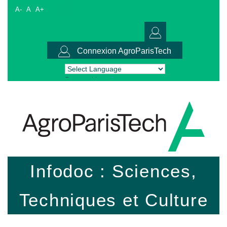
A-
A
A+
Connexion AgroParisTech
Powered by
Translate
Infodoc : Sciences,
Techniques et Culture