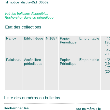
lvl=notice_display&id=36562
Voir les bulletins disponibles
Rechercher dans ce périodique
Etat des collections
Nancy
Bibliothèque
N.1657
Papier
Empruntable
n° 
Périodique
198
n°
642
20
Palaiseau
Accès libre
Papier
Empruntable
n°
périodiques
Périodique
(19
n°
(20
Liste des numéros ou bulletins :
Rechercher les
par numéro : le