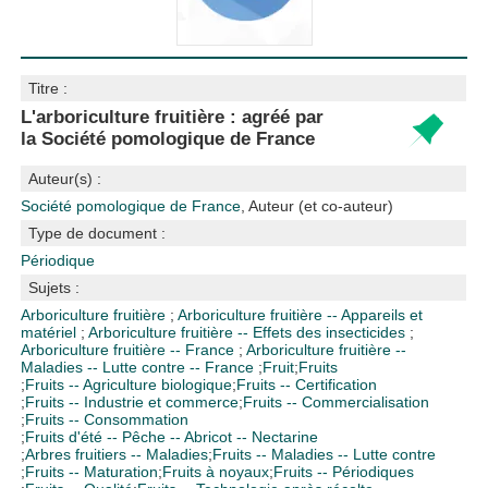
Titre :
L'arboriculture fruitière : agréé par
la Société pomologique de France
Auteur(s) :
Société pomologique de France
, Auteur (et co-auteur)
Type de document :
Périodique
Sujets :
Arboriculture fruitière
;
Arboriculture fruitière -- Appareils et
matériel
;
Arboriculture fruitière -- Effets des insecticides
;
Arboriculture fruitière -- France
;
Arboriculture fruitière --
Maladies -- Lutte contre -- France
;
Fruit
;
Fruits
;
Fruits -- Agriculture biologique
;
Fruits -- Certification
;
Fruits -- Industrie et commerce
;
Fruits -- Commercialisation
;
Fruits -- Consommation
;
Fruits d'été -- Pêche -- Abricot -- Nectarine
;
Arbres fruitiers -- Maladies
;
Fruits -- Maladies -- Lutte contre
;
Fruits -- Maturation
;
Fruits à noyaux
;
Fruits -- Périodiques