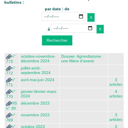
bulletins :
par date : de
à
n°
octobre-novembre-
Dossier. Agrivoltaïsme :
décembre 2024
une filière d'avenir
773
n°
juillet-août-
septembre 2024
772
n°
avril-mai-juin 2024
3
articles
771
n°
janvier-février-mars
4
2024
articles
770
HS
décembre 2023
n° 39
n°
novembre 2023
3
articles
769
n°
octobre 2023
3