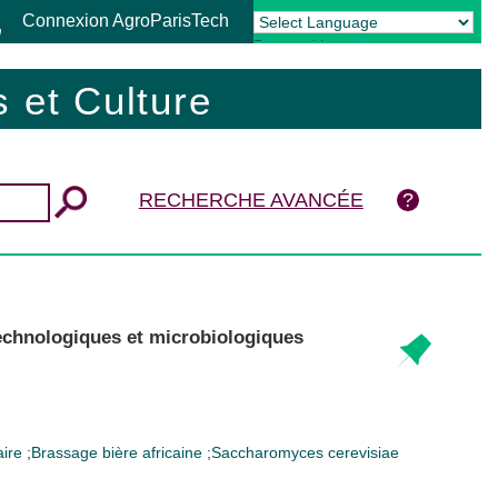
Connexion AgroParisTech
Powered by
Translate
 et Culture
RECHERCHE AVANCÉE
s technologiques et microbiologiques
aire
;
Brassage
bière africaine
;
Saccharomyces cerevisiae