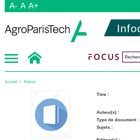
A-
A
A+
Info
Accueil
Retour
Titre :
Auteur(s) :
Type de document :
Sujets :
Editeur(s) :