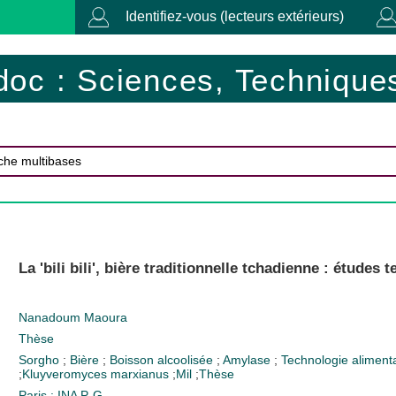
Identifiez-vous (lecteurs extérieurs)
doc : Sciences, Techniques
La 'bili bili', bière traditionnelle tchadienne : étude
Nanadoum Maoura
Thèse
Sorgho
;
Bière
;
Boisson alcoolisée
;
Amylase
;
Technologie aliment
;
Kluyveromyces marxianus
;
Mil
;
Thèse
Paris : INA P-G