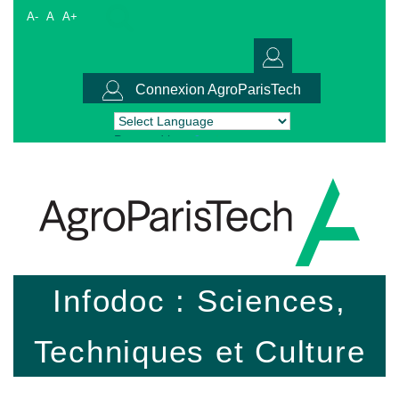
A-
A
A+
Connexion AgroParisTech
Powered by
Translate
Infodoc : Sciences,
Techniques et Culture