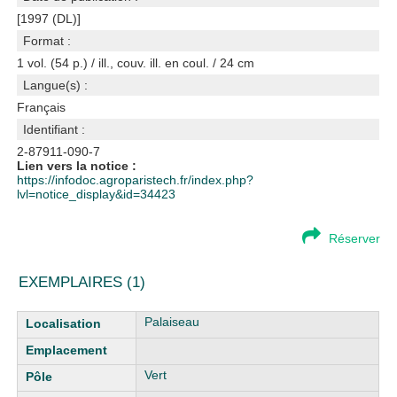
[1997 (DL)]
Format :
1 vol. (54 p.) / ill., couv. ill. en coul. / 24 cm
Langue(s) :
Français
Identifiant :
2-87911-090-7
Lien vers la notice :
https://infodoc.agroparistech.fr/index.php?
lvl=notice_display&id=34423
Réserver
EXEMPLAIRES (1)
Liste des exemplaires
Palaiseau
Vert