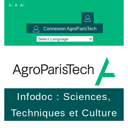
A-
A
A+
Connexion AgroParisTech
Powered by
Translate
Infodoc : Sciences,
Techniques et Culture