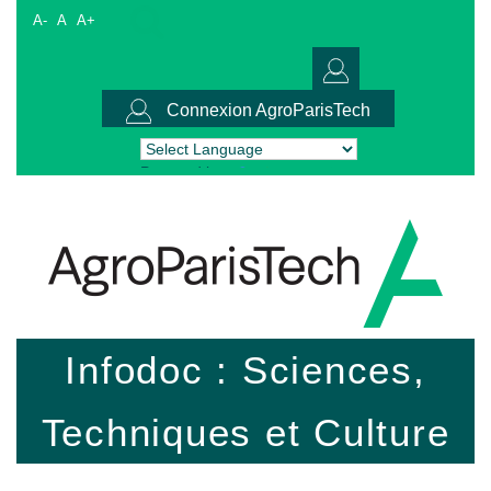
A-
A
A+
Connexion AgroParisTech
Powered by
Translate
Infodoc : Sciences,
Techniques et Culture