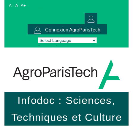
A-
A
A+
Connexion AgroParisTech
Powered by
Translate
Infodoc : Sciences,
Techniques et Culture