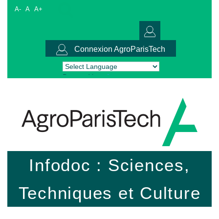
A-
A
A+
Connexion AgroParisTech
Powered by
Translate
Infodoc : Sciences,
Techniques et Culture