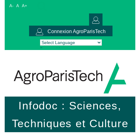
A-
A
A+
Connexion AgroParisTech
Powered by
Translate
Infodoc : Sciences,
Techniques et Culture