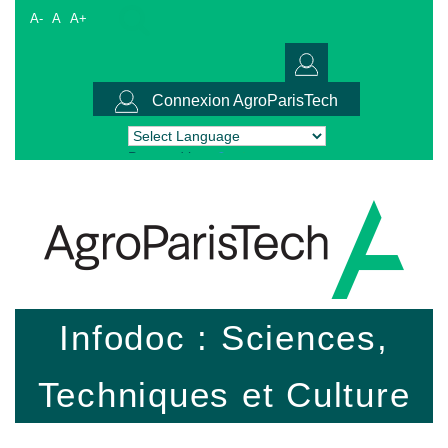
A-
A
A+
Connexion AgroParisTech
Powered by
Translate
Infodoc : Sciences,
Techniques et Culture