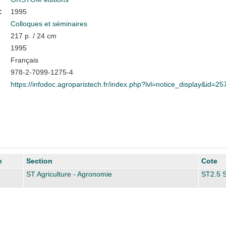
:
1995
Colloques et séminaires
217 p. / 24 cm
1995
Français
978-2-7099-1275-4
https://infodoc.agroparistech.fr/index.php?lvl=notice_display&id=25
e
Section
Cote
ST Agriculture - Agronomie
ST2.5 