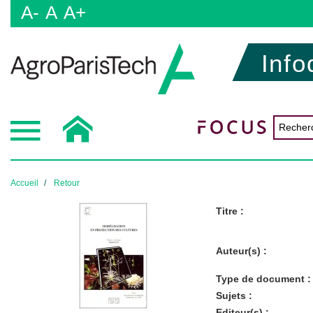
A-
A
A+
Info
Accueil
Retour
Titre :
Auteur(s) :
Type de document :
Sujets :
Editeur(s) :