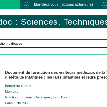
Identifiez-vous (lecteurs extérieurs)
doc : Sciences, Techniques
Document de formation des visiteurs médicaux de la S
diététique infantiles : les laits infantiles et leurs pres
Bénédicte Giraud
Mémoire
Nutrition humaine
;
Dietetique
;
Lait
;
Daa
Paris : INA P-G