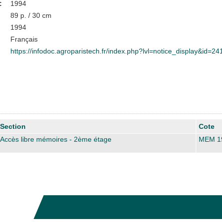
:
1994
89 p. / 30 cm
1994
Français
https://infodoc.agroparistech.fr/index.php?lvl=notice_display&id=24
Section
Cote
Accès libre mémoires - 2ème étage
MEM 1