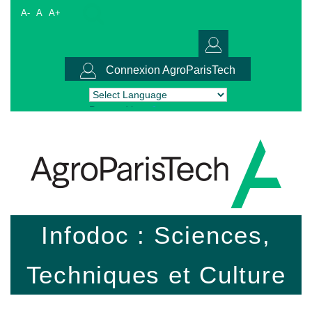
A-
A
A+
Connexion AgroParisTech
Powered by
Translate
Infodoc : Sciences,
Techniques et Culture