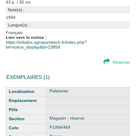
43 p. / 30 cm
Note(s) :
1994
Langue(s) :
Français
Lien vers la notice :
https://infodoc.agroparistech.fr/index.php?
lvl=notice_display&id=23858
Réserver
EXEMPLAIRES (1)
Liste des exemplaires
Palaiseau
Magasin - réserve
P1994/464