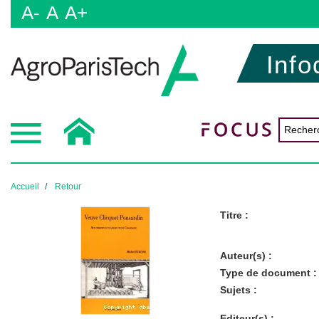
A-
A
A+
Info
Accueil
Retour
Titre :
Auteur(s) :
Type de document :
Sujets :
Editeur(s) :