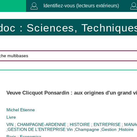
Identifiez-vous (lecteurs extérieurs)
doc : Sciences, Techniques
Veuve Clicquot Ponsardin : aux origines d'un grand 
Michel Etienne
Livre
VIN
;
CHAMPAGNE-ARDENNE
;
HISTOIRE
;
ENTREPRISE
;
MANA
;
GESTION DE L'ENTREPRISE
Vin
;
Champagne
;
Gestion
;
Histoire
Paris : Economica