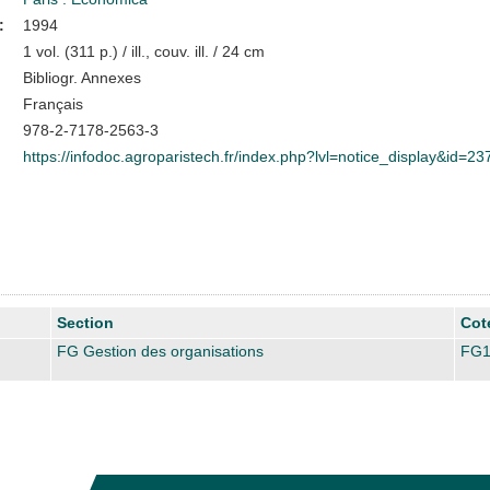
:
1994
1 vol. (311 p.) / ill., couv. ill. / 24 cm
Bibliogr. Annexes
Français
978-2-7178-2563-3
https://infodoc.agroparistech.fr/index.php?lvl=notice_display&id=23
Section
Cot
FG Gestion des organisations
FG1