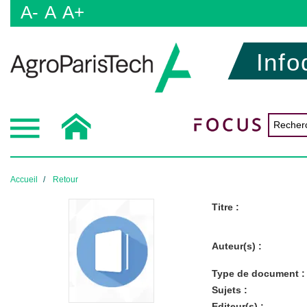
A-
A
A+
Info
Accueil
Retour
Titre :
Auteur(s) :
Type de document :
Sujets :
Editeur(s) :