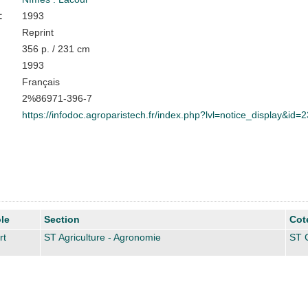
:
1993
Reprint
356 p. / 231 cm
1993
Français
2%86971-396-7
https://infodoc.agroparistech.fr/index.php?lvl=notice_display&id=
le
Section
Cot
rt
ST Agriculture - Agronomie
ST 