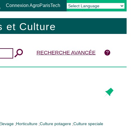
Connexion AgroParisTech
Powered by
Translate
 et Culture
RECHERCHE AVANCÉE
Elevage
;
Horticulture
;
Culture potagere
;
Culture speciale