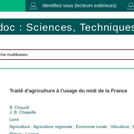
Identifiez-vous (lecteurs extérieurs)
doc : Sciences, Techniques
Traité d'agriculture à l'usage du midi de la France
B. Chauzit
J. B. Chapelle
Livre
Agriculture
;
Agriculture regionale
;
Economie rurale
;
Viticulture
;
Nîmes : Lacour