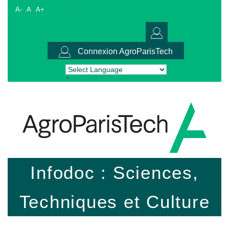
A-
A
A+
Connexion AgroParisTech
Powered by
Translate
Infodoc : Sciences,
Techniques et Culture