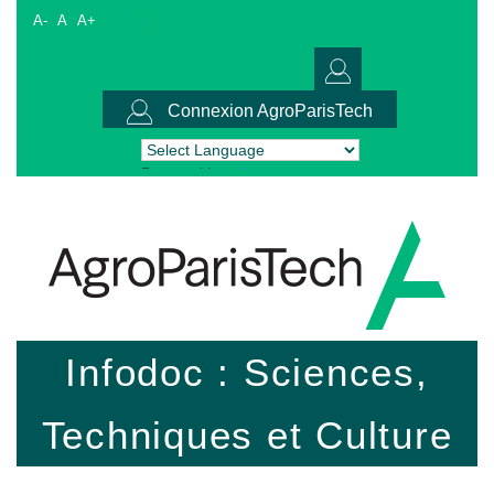
A-
A
A+
Connexion AgroParisTech
Powered by
Translate
Infodoc : Sciences,
Techniques et Culture