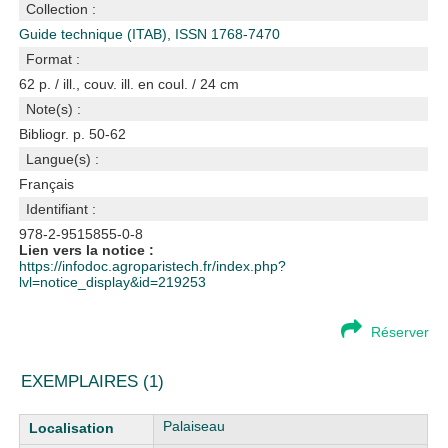
Collection :
Guide technique (ITAB), ISSN 1768-7470
Format :
62 p. / ill., couv. ill. en coul. / 24 cm
Note(s) :
Bibliogr. p. 50-62
Langue(s) :
Français
Identifiant :
978-2-9515855-0-8
Lien vers la notice :
https://infodoc.agroparistech.fr/index.php?
lvl=notice_display&id=219253
Réserver
EXEMPLAIRES (1)
Liste des exemplaires
Palaiseau