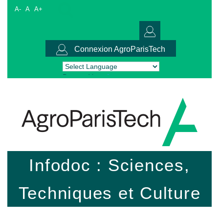
A-
A
A+
Connexion AgroParisTech
Powered by
Translate
Infodoc : Sciences,
Techniques et Culture