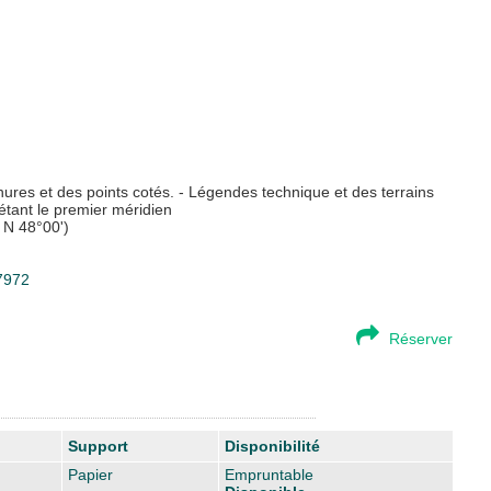
chures et des points cotés. - Légendes technique et des terrains
étant le premier méridien
 N 48°00')
17972
Réserver
Support
Disponibilité
Papier
Empruntable