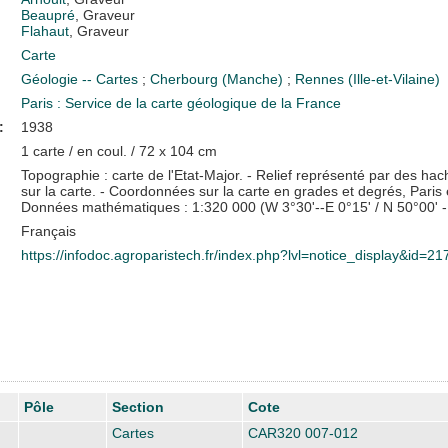
Beaupré
, Graveur
Flahaut
, Graveur
Carte
Géologie -- Cartes
;
Cherbourg (Manche)
;
Rennes (Ille-et-Vilaine)
Paris : Service de la carte géologique de la France
:
1938
1 carte / en coul. / 72 x 104 cm
Topographie : carte de l'Etat-Major. - Relief représenté par des ha
sur la carte. - Coordonnées sur la carte en grades et degrés, Paris 
Données mathématiques : 1:320 000 (W 3°30'--E 0°15' / N 50°00' -
Français
https://infodoc.agroparistech.fr/index.php?lvl=notice_display&id=2
Pôle
Section
Cote
Cartes
CAR320 007-012