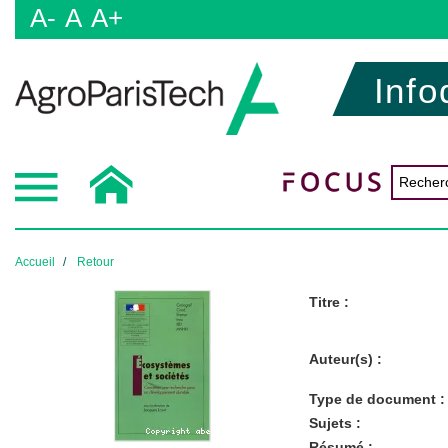
A-
A
A+
Info
Accueil
Retour
Titre :
Auteur(s) :
Type de document :
Sujets :
Résumé :