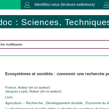
Identifiez-vous (lecteurs extérieurs)
doc : Sciences, Techniques
Ecosystèmes et sociétés : concevoir une recherche 
France
, Auteur (et co-auteur)
Jacques Loyat
, Auteur (et co-auteur)
Livre
Agriculture -- Recherche
;
Développement durable
;
Économie du 
Le développement durable oblige à aborder les questions de long te