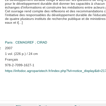
pour le développement durable doit donner les capacités à chacun de 
échanges d'informations et construire les médiations entre acteurs po
Cet ouvrage rend compte des réflexions et des recommandations co
l'initiative des responsables du développement durable de l'éducatio
de quatre plusieurs instituts de recherche publique et de ministère
eaux et t[...]
Paris : CEMAGREF
;
CIRAD
:
2007
1 vol. (226 p.) / 24 cm
Français
978-2-7099-1627-1
https://infodoc.agroparistech.fr/index.php?lvl=notice_display&id=2