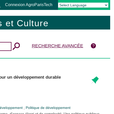
Connexion AgroParisTech
Powered by
Translate
 et Culture
RECHERCHE AVANCÉE
pour un développement durable
développement
;
Politique de développement
rme, d'espace élargi et de complexité. Une politique publique