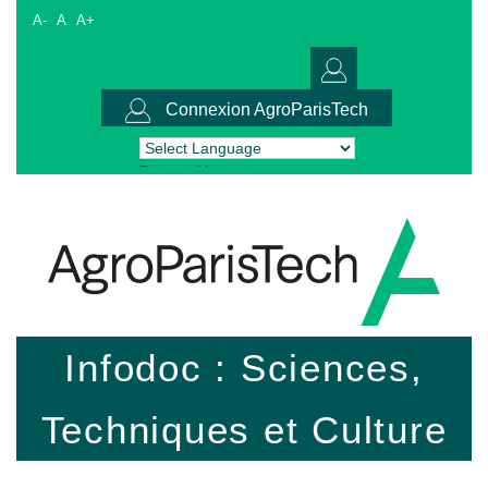
A-
A
A+
Connexion AgroParisTech
Powered by
Translate
Infodoc : Sciences,
Techniques et Culture