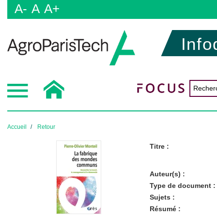
A-
A
A+
Info
Accueil
Retour
Titre :
Auteur(s) :
Type de document :
Sujets :
Résumé :