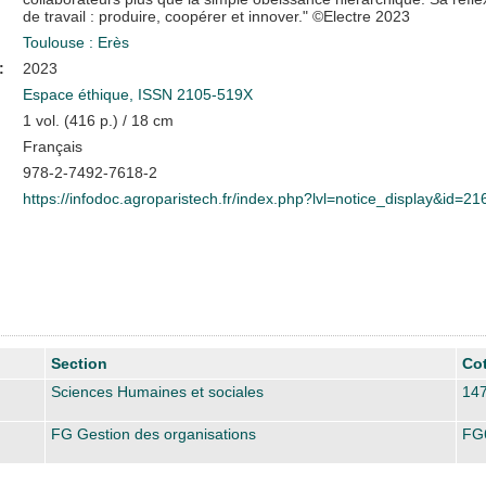
de travail : produire, coopérer et innover." ©Electre 2023
Toulouse : Erès
:
2023
Espace éthique, ISSN 2105-519X
1 vol. (416 p.) / 18 cm
Français
978-2-7492-7618-2
https://infodoc.agroparistech.fr/index.php?lvl=notice_display&id=2
Section
Co
Sciences Humaines et sociales
14
FG Gestion des organisations
FG