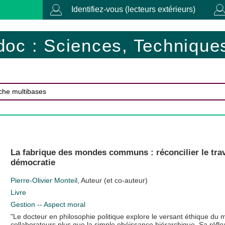
Identifiez-vous (lecteurs extérieurs)
doc : Sciences, Techniques
La fabrique des mondes communs : réconcilier le trav
démocratie
Pierre-Olivier Monteil
, Auteur (et co-auteur)
Livre
Gestion -- Aspect moral
"Le docteur en philosophie politique explore le versant éthique 
collaborateurs plus que la simple obéissance hiérarchique. Sa réfle