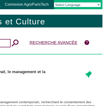
Connexion AgroParisTech
Powered by
Translate
 et Culture
RECHERCHE AVANCÉE
ail, le management et la
du management contemporain, recherchant le consentement des
xion met en avant trois axes majeurs au sein d'une organisation