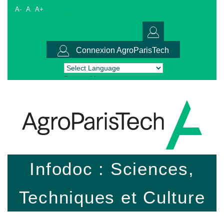
A-
A
A+
Connexion AgroParisTech
Powered by
Translate
Infodoc : Sciences,
Techniques et Culture