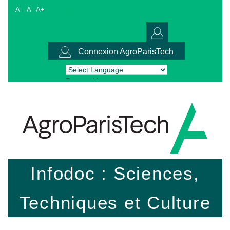
A-
A
A+
Connexion AgroParisTech
Powered by
Translate
Infodoc : Sciences,
Techniques et Culture