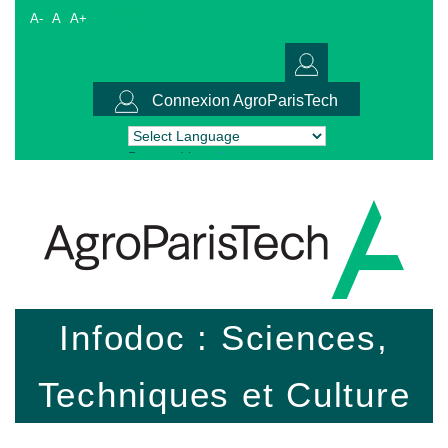
A-
A
A+
Connexion AgroParisTech
Powered by
Translate
Infodoc : Sciences,
Techniques et Culture