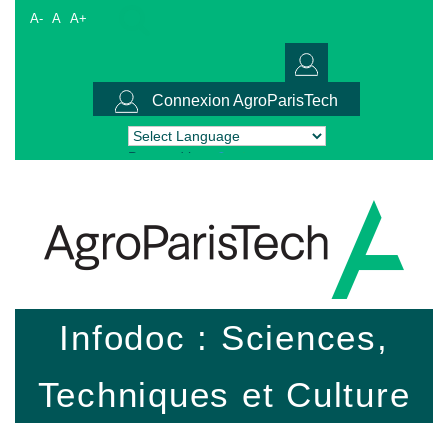
A-
A
A+
Connexion AgroParisTech
Powered by
Translate
Infodoc : Sciences,
Techniques et Culture