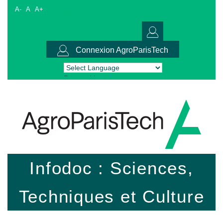
A-
A
A+
Connexion AgroParisTech
Powered by
Translate
Infodoc : Sciences,
Techniques et Culture