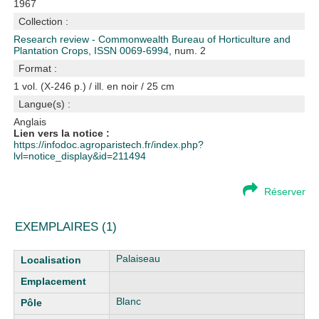
1967
Collection :
Research review - Commonwealth Bureau of Horticulture and
Plantation Crops, ISSN 0069-6994
, num. 2
Format :
1 vol. (X-246 p.) / ill. en noir / 25 cm
Langue(s) :
Anglais
Lien vers la notice :
https://infodoc.agroparistech.fr/index.php?
lvl=notice_display&id=211494
Réserver
EXEMPLAIRES (1)
Liste des exemplaires
Palaiseau
Blanc