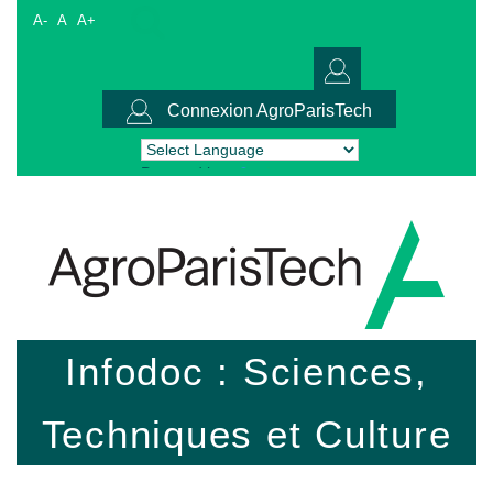
A-
A
A+
Connexion AgroParisTech
Powered by
Translate
Infodoc : Sciences,
Techniques et Culture