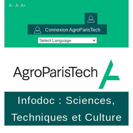
A-
A
A+
Connexion AgroParisTech
Powered by
Translate
Infodoc : Sciences,
Techniques et Culture