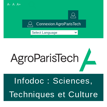
A-
A
A+
Connexion AgroParisTech
Powered by
Translate
Infodoc : Sciences,
Techniques et Culture