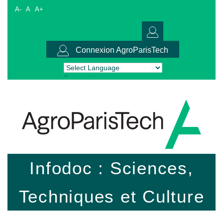
A-
A
A+
Connexion AgroParisTech
Powered by
Translate
Infodoc : Sciences,
Techniques et Culture