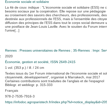
Économie sociale et solidaire
La 4è de couv. indique : "L'économie sociale et solidaire (ESS) ne ch
besoins sociaux par la coopération. Elle repose sur une pédagogie qui
au croisement des savoirs des chercheurs, des professionnels, des
destinée aux professionnels de l'ESS, mais à l'ensemble des citoye
diffusion des principes de l'ESS dans tout le corps social demeure 
une postface de Jean-Louis Laville. Avec le soutien du Forum intern
l'unive[...]
Rennes : Presses universitaires de Rennes
;
35-Rennes : Impr. Serv
:
2020
Économie, gestion et société, ISSN 2649-2415
1 vol. (353 p.) / ill. / 24 cm
Textes issus du 1er Forum international de l'économie sociale et s
citoyenneté, développement", organisé à Marrakech, mai 2017
Certaines contributions sont traduites de l'anglais et de l'espagnol
Bibliogr. et webliogr. p. 315-333
Français
978-2-7535-7916-3
https://infodoc.agroparistech.fr/index.php?lvl=notice_display&id=2