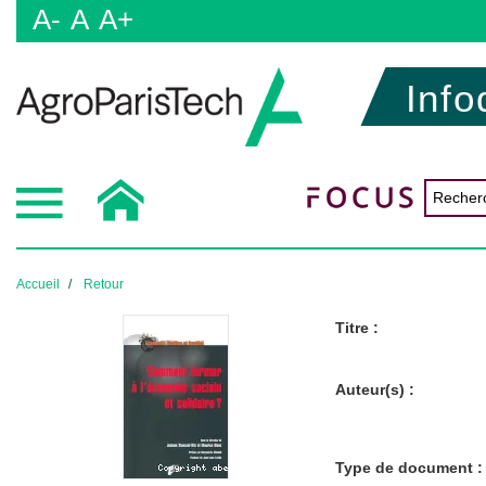
A-
A
A+
Info
Accueil
Retour
Titre :
Auteur(s) :
Type de document :