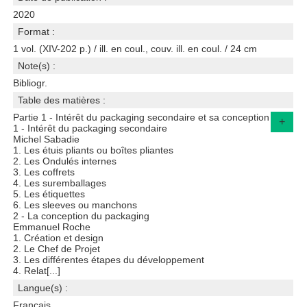
2020
Format :
1 vol. (XIV-202 p.) / ill. en coul., couv. ill. en coul. / 24 cm
Note(s) :
Bibliogr.
Table des matières :
Partie 1 - Intérêt du packaging secondaire et sa conception
+
1 - Intérêt du packaging secondaire
Michel Sabadie
1. Les étuis pliants ou boîtes pliantes
2. Les Ondulés internes
3. Les coffrets
4. Les suremballages
5. Les étiquettes
6. Les sleeves ou manchons
2 - La conception du packaging
Emmanuel Roche
1. Création et design
2. Le Chef de Projet
3. Les différentes étapes du développement
4. Relat[...]
Langue(s) :
Français