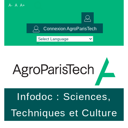
A-
A
A+
Connexion AgroParisTech
Powered by
Translate
Infodoc : Sciences,
Techniques et Culture