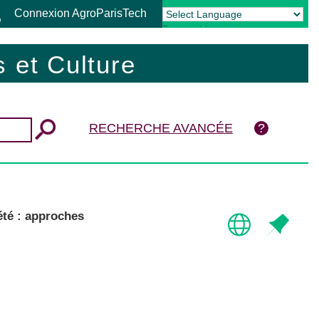
Connexion AgroParisTech
Powered by
Translate
 et Culture
RECHERCHE AVANCÉE
été : approches