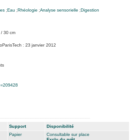
nes
;
Eau
;
Rhéologie
;
Analyse sensorielle
;
Digestion
. / 30 cm
oParisTech : 23 janvier 2012
ts
id=209428
Support
Disponibilité
Papier
Consultable sur place
Exclu du prêt