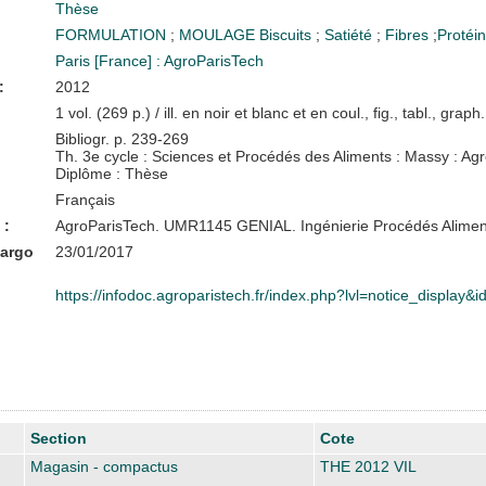
Thèse
FORMULATION
;
MOULAGE
Biscuits
;
Satiété
;
Fibres
;
Protéi
Paris [France] : AgroParisTech
:
2012
1 vol. (269 p.) / ill. en noir et blanc et en coul., fig., tabl., graph
Bibliogr. p. 239-269
Th. 3e cycle : Sciences et Procédés des Aliments : Massy : Agr
Diplôme : Thèse
Français
 :
AgroParisTech. UMR1145 GENIAL. Ingénierie Procédés Alimen
bargo
23/01/2017
https://infodoc.agroparistech.fr/index.php?lvl=notice_display&
Section
Cote
Magasin - compactus
THE 2012 VIL