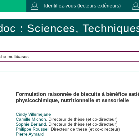
Identifiez-vous (lecteurs extérieurs)
doc : Sciences, Techniques
Formulation raisonnée de biscuits à bénéfice sati
physicochimique, nutritionnelle et sensorielle
Cindy Villemejane
Camille Michon
, Directeur de thèse (et co-directeur)
Sophie Berland
, Directeur de thèse (et co-directeur)
Philippe Roussel
, Directeur de thèse (et co-directeur)
Pierre Aymard